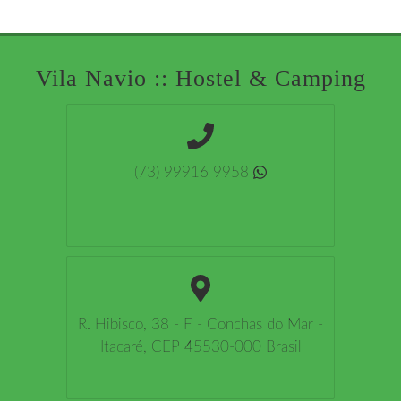
Vila Navio :: Hostel & Camping
(73) 99916 9958
R. Hibisco, 38 - F - Conchas do Mar -
Itacaré, CEP 45530-000 Brasil