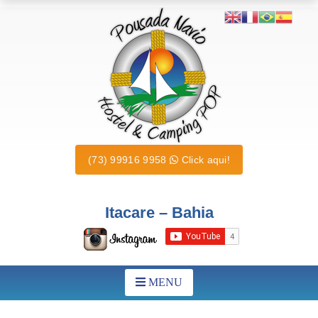
(73) 99916 9958
Click aqui!
Itacare – Bahia
MENU