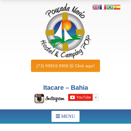
(73) 99916 9958
Click aqui!
Itacare – Bahia
MENU