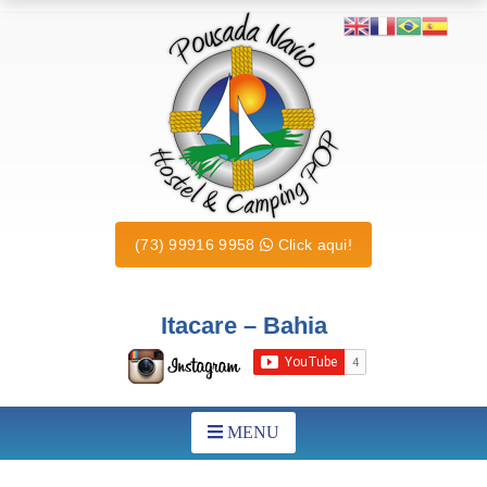
(73) 99916 9958
Click aqui!
Itacare – Bahia
MENU