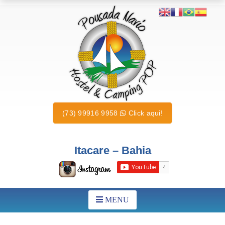
(73) 99916 9958
Click aqui!
Itacare – Bahia
MENU