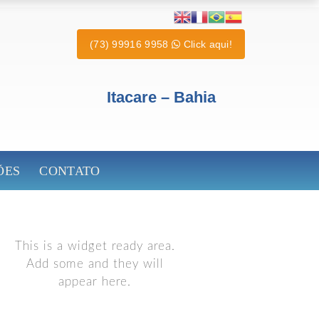
(73) 99916 9958
Click aqui!
Itacare – Bahia
ÕES
CONTATO
This is a widget ready area.
Add some and they will
appear here.