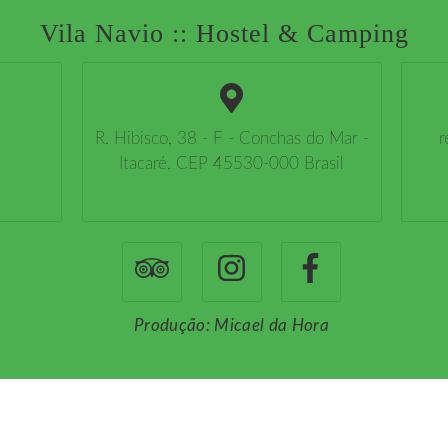
Vila Navio :: Hostel & Camping
R. Hibisco, 38 - F - Conchas do Mar -
r
Itacaré, CEP 45530-000 Brasil
Produção: Micael da Hora